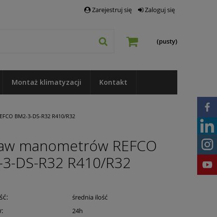
Zarejestruj się
Zaloguj się
(pusty)
Montaż klimatyzacji
Kontakt
EFCO BM2-3-DS-R32 R410/R32
taw manometrów REFCO
3-DS-R32 R410/R32
ść:
średnia ilość
w:
24h