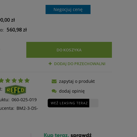
Negocjuj cenę
0,00 zł
560,98 zł
o:
.
DO KOSZYKA
DODAJ DO PRZECHOWALNI
zapytaj o produkt
t:
dodaj opinię
uktu:
060-025-019
WEŹ LEASING TERAZ
ucenta:
BM2-3-DS-