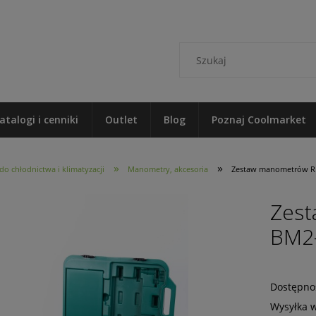
atalogi i cenniki
Outlet
Blog
Poznaj Coolmarket
»
»
o chłodnictwa i klimatyzacji
Manometry, akcesoria
Zestaw manometrów R
Zes
BM2-
Dostępno
Wysyłka 