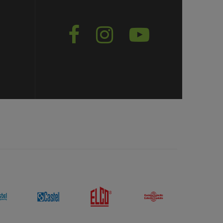


