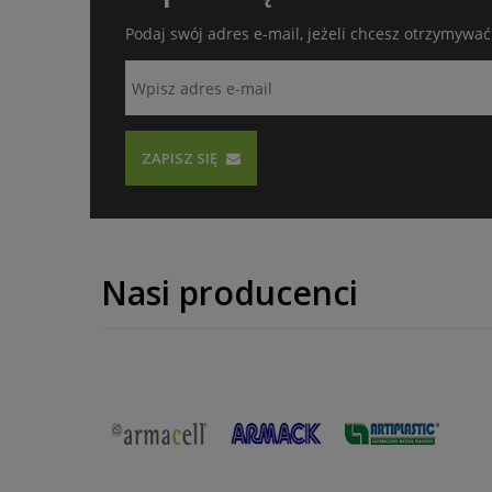
Podaj swój adres e-mail, jeżeli chcesz otrzymywa
ZAPISZ SIĘ
Nasi producenci