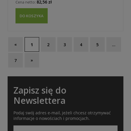
82,56 zł
Cena netto:
DO KOSZYKA
«
1
2
3
4
5
...
»
7
Zapisz się do
Newslettera
Podaj swój adres e-mail, jeżeli chcesz otrzymywać
informacje o nowościach i promocjach.