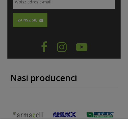
ZAPISZ SIĘ



Nasi producenci