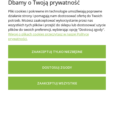
Dbamy o Twoją prywatność
Pliki cookies i pokrewne im technologie umożliwiają poprawne
działanie strony i pomagają nam dostosować ofertę do Twoich
potrzeb. Możesz zaakceptować wykorzystanie przez nas
wszystkich tych plików i przejść do sklepu lub dostosować użycie
O nas
plików do swoich preferencji, wybierając opcję "Dostosuj zgody".
Więcej o plikach cookies przeczytasz w naszej Polityce
prywatności.
Informacje dla klientów
ZAAKCEPTUJ TYLKO NIEZBĘDNE
Pomoc i porady
DOSTOSUJ ZGODY
Inne
ZAAKCEPTUJ WSZYSTKIE
POKAŻ PEŁNĄ WERSJĘ STRONY
Sklep internetowy Shoper Premium