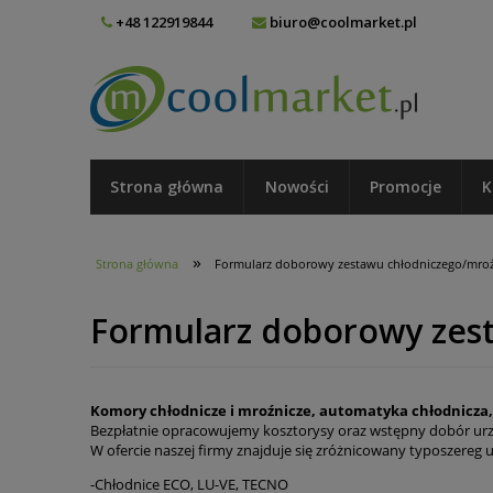
+48 122919844
biuro@coolmarket.pl
Strona główna
Nowości
Promocje
K
»
Strona główna
Formularz doborowy zestawu chłodniczego/mro
Formularz doborowy zes
Komory chłodnicze i mroźnicze, automatyka chłodnicza,
Bezpłatnie opracowujemy kosztorysy oraz wstępny dobór ur
W ofercie naszej firmy znajduje się zróżnicowany typoszereg
-Chłodnice ECO, LU-VE, TECNO