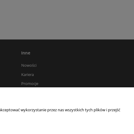
Inne
Nowości
Kariera
Promocje
Nasze aukcje na Allegro
kceptować wykorzystanie przez nas wszystkich tych plików i przejść