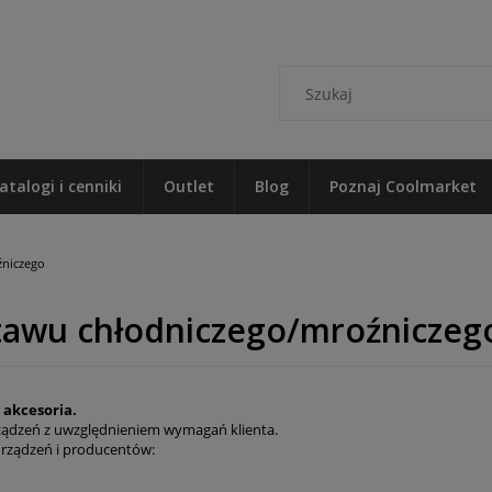
atalogi i cenniki
Outlet
Blog
Poznaj Coolmarket
źniczego
tawu chłodniczego/mroźniczeg
 akcesoria.
ządzeń z uwzględnieniem wymagań klienta.
 urządzeń i producentów: