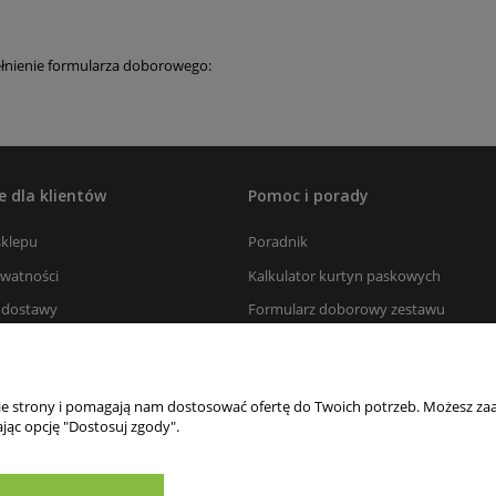
ełnienie formularza doborowego:
e dla klientów
Pomoc i porady
sklepu
Poradnik
ywatności
Kalkulator kurtyn paskowych
s dostawy
Formularz doborowy zestawu
chłodniczego/mroźniczego
Katalogi i cenniki
klamacje
Blog
nie strony i pomagają nam dostosować ofertę do Twoich potrzeb. Możesz zaa
firm serwisowych i hurtowni
jąc opcję "Dostosuj zgody".