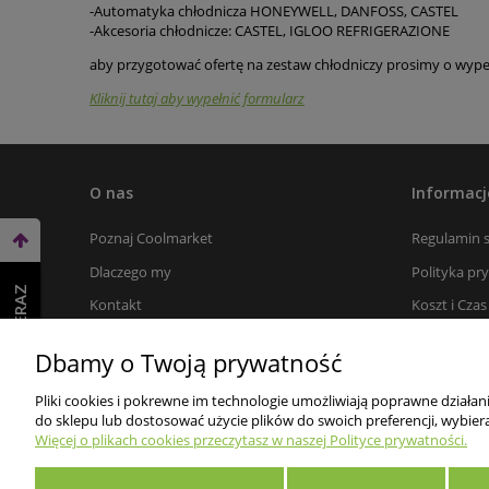
-Automatyka chłodnicza HONEYWELL, DANFOSS, CASTEL
-Akcesoria chłodnicze: CASTEL, IGLOO REFRIGERAZIONE
aby przygotować ofertę na zestaw chłodniczy prosimy o wyp
Kliknij tutaj aby wypełnić formularz
O nas
Informacj
Poznaj Coolmarket
Regulamin 
Dlaczego my
Polityka pr
WEŹ LEASING TERAZ
Kontakt
Koszt i Cza
Płatności
Dbamy o Twoją prywatność
Zwroty i re
Pliki cookies i pokrewne im technologie umożliwiają poprawne działa
Rabaty dla 
do sklepu lub dostosować użycie plików do swoich preferencji, wybiera
FAQ
Więcej o plikach cookies przeczytasz w naszej Polityce prywatności.