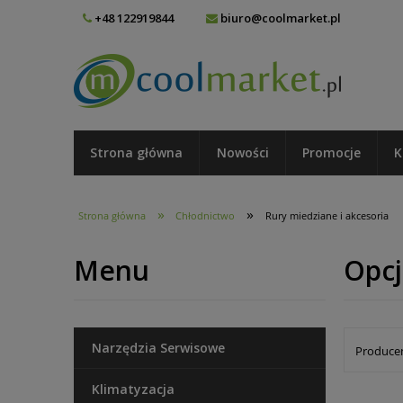
+48 122919844
biuro@coolmarket.pl
Strona główna
Nowości
Promocje
K
»
»
Strona główna
Chłodnictwo
Rury miedziane i akcesoria
Menu
Opcj
Narzędzia Serwisowe
Producen
Klimatyzacja