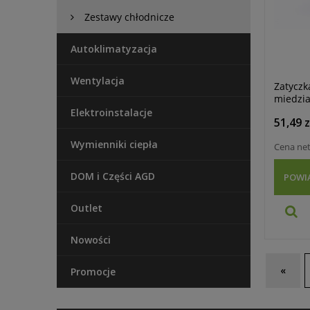
Zestawy chłodnicze
Autoklimatyzacja
Wentylacja
Zatyczk
miedzia
Elektroinstalacje
51,49 z
Wymienniki ciepła
Cena ne
DOM i Części AGD
POWI
Outlet
Nowości
«
Promocje