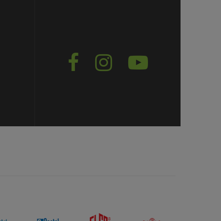


