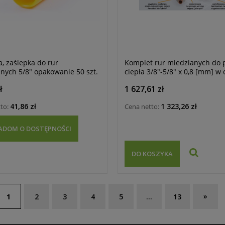
a, zaślepka do rur
Komplet rur miedzianych do
nych 5/8" opakowanie 50 szt.
ciepła 3/8"-5/8" x 0,8 [mm] w 
/25m/ ARMACELL, rura podwó
ł
1 627,61 zł
Tubolit DUOSPLIT
41,86 zł
1 323,26 zł
tto:
Cena netto:
ADOM O DOSTĘPNOŚCI
DO KOSZYKA
»
1
2
3
4
5
...
13