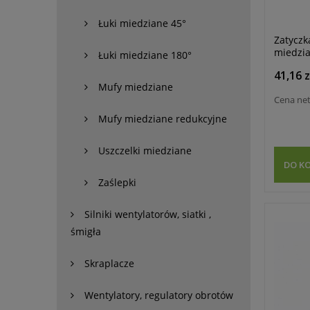
Łuki miedziane 45°
Zatyczk
miedzia
Łuki miedziane 180°
41,16 z
Mufy miedziane
Cena ne
Mufy miedziane redukcyjne
Uszczelki miedziane
DO K
Zaślepki
Silniki wentylatorów, siatki ,
śmigła
Skraplacze
Wentylatory, regulatory obrotów