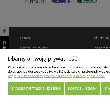
O nas
Informacj
WEŹ LEASING TERAZ
Poznaj Coolmarket
Regulamin 
Dlaczego my
Polityka pr
Dbamy o Twoją prywatność
Kontakt
Koszt i Cza
Pliki cookies i pokrewne im technologie umożliwiają poprawne działa
Płatności
do sklepu lub dostosować użycie plików do swoich preferencji, wybiera
Więcej o plikach cookies przeczytasz w naszej Polityce prywatności.
Zwroty i re
Rabaty dla 
ZAAKCEPTUJ TYLKO NIEZBĘDNE
DOSTOSUJ ZGODY
ZA
FAQ