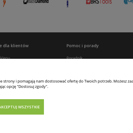
e dla klientów
Pomoc i porady
sklepu
Poradnik
ywatności
Kalkulator kurtyn paskowych
s dostawy
Formularz doborowy zestawu
nie strony i pomagają nam dostosować ofertę do Twoich potrzeb. Możesz zaa
chłodniczego/mroźniczego
jąc opcję "Dostosuj zgody".
Katalogi i cenniki
klamacje
Blog
firm serwisowych i hurtowni
AKCEPTUJ WSZYSTKIE