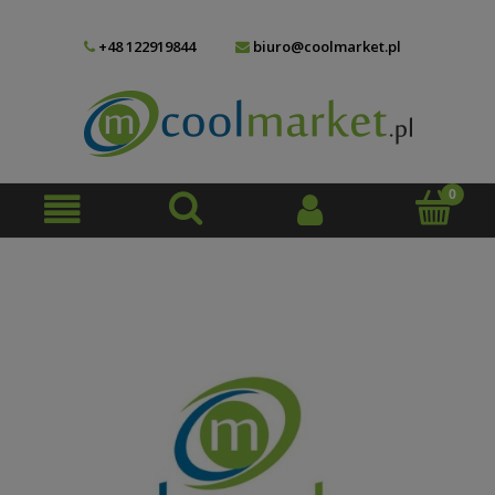
+48 122919844
biuro@coolmarket.pl