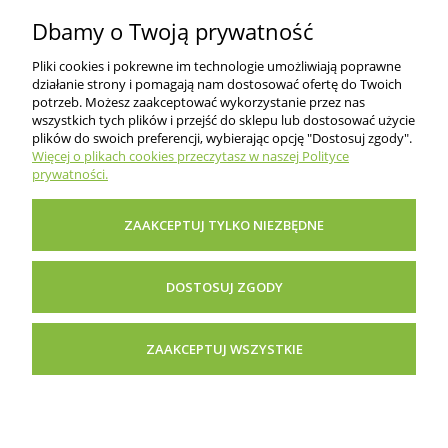
Dbamy o Twoją prywatność
Pliki cookies i pokrewne im technologie umożliwiają poprawne
działanie strony i pomagają nam dostosować ofertę do Twoich
potrzeb. Możesz zaakceptować wykorzystanie przez nas
wszystkich tych plików i przejść do sklepu lub dostosować użycie
O nas
plików do swoich preferencji, wybierając opcję "Dostosuj zgody".
Więcej o plikach cookies przeczytasz w naszej Polityce
prywatności.
Informacje dla klientów
ZAAKCEPTUJ TYLKO NIEZBĘDNE
Pomoc i porady
DOSTOSUJ ZGODY
Inne
ZAAKCEPTUJ WSZYSTKIE
POKAŻ PEŁNĄ WERSJĘ STRONY
Sklep internetowy Shoper Premium