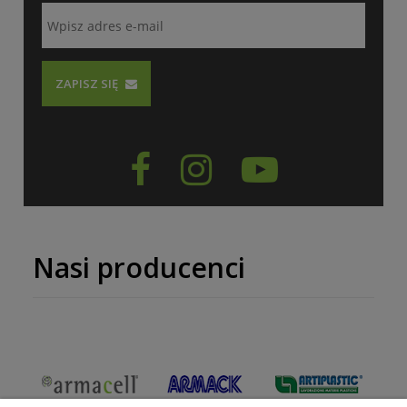
ZAPISZ SIĘ



Nasi producenci