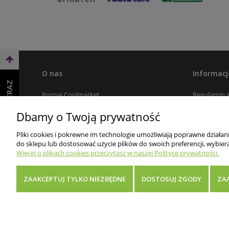
O nas
Informacj
WEŹ LEASING TERAZ
Poznaj Coolmarket
Regulamin 
Dlaczego my
Polityka pr
Dbamy o Twoją prywatność
Kontakt
Koszt i Cza
Pliki cookies i pokrewne im technologie umożliwiają poprawne działa
Płatności
do sklepu lub dostosować użycie plików do swoich preferencji, wybiera
Więcej o plikach cookies przeczytasz w naszej Polityce prywatności.
Zwroty i re
Rabaty dla 
ZAAKCEPTUJ TYLKO NIEZBĘDNE
DOSTOSUJ ZGODY
ZA
FAQ