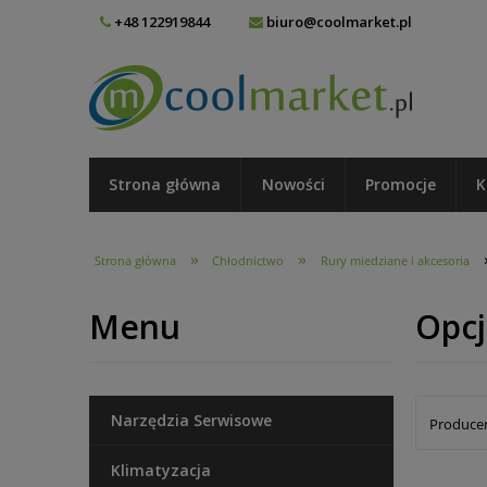
+48 122919844
biuro@coolmarket.pl
Strona główna
Nowości
Promocje
K
»
»
Strona główna
Chłodnictwo
Rury miedziane i akcesoria
Menu
Opcj
Narzędzia Serwisowe
Producen
Klimatyzacja