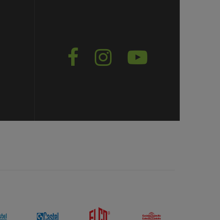


