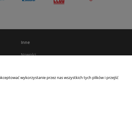
Inne
Nowości
Kariera
Promocje
kceptować wykorzystanie przez nas wszystkich tych plików i przejść
Nasze aukcje na Allegro