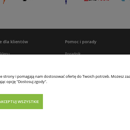
e dla klientów
Pomoc i porady
sklepu
Poradnik
ywatności
Kalkulator kurtyn paskowych
s dostawy
Formularz doborowy zestawu
nie strony i pomagają nam dostosować ofertę do Twoich potrzeb. Możesz zaa
chłodniczego/mroźniczego
jąc opcję "Dostosuj zgody".
Katalogi i cenniki
klamacje
Blog
firm serwisowych i hurtowni
AKCEPTUJ WSZYSTKIE
Sklep internetowy Shoper Premium