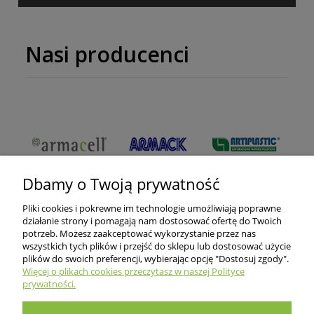
Nasi producenci
Dbamy o Twoją prywatność
Pliki cookies i pokrewne im technologie umożliwiają poprawne
działanie strony i pomagają nam dostosować ofertę do Twoich
potrzeb. Możesz zaakceptować wykorzystanie przez nas
wszystkich tych plików i przejść do sklepu lub dostosować użycie
O nas
plików do swoich preferencji, wybierając opcję "Dostosuj zgody".
Więcej o plikach cookies przeczytasz w naszej Polityce
prywatności.
Informacje dla klientów