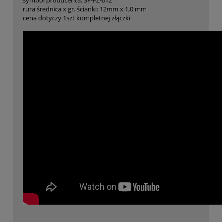
symbol producenta: SF-FZ-012
rura średnica x gr. ścianki: 12mm x 1,0 mm
cena dotyczy 1szt kompletnej złączki