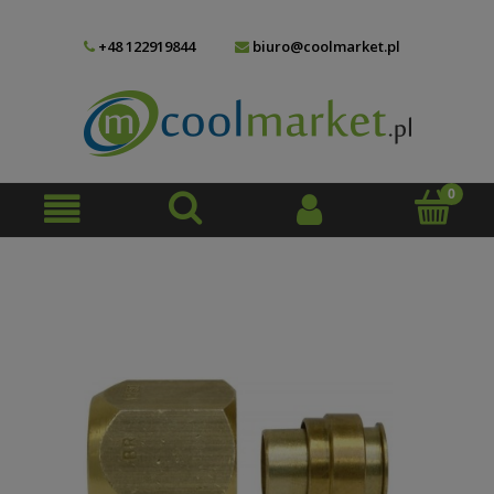
+48 122919844
biuro@coolmarket.pl