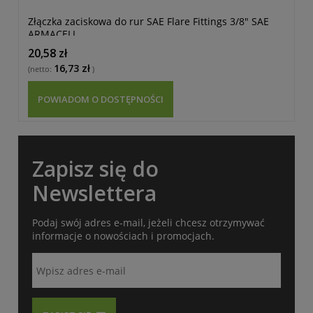
Złączka zaciskowa do rur SAE Flare Fittings 3/8" SAE
Z
ARMACELL
A
20,58 zł
1
16,73 zł
(netto:
)
(n
POWIADOM O DOSTĘPNOŚCI
Zapisz się do
Newslettera
Podaj swój adres e-mail, jeżeli chcesz otrzymywać
informacje o nowościach i promocjach.