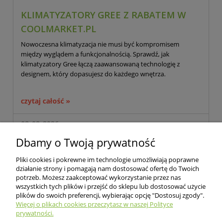
KLIMATYZATORY GREE Z RABATEM W
COOLMARKET.PL
Nowoczesna klimatyzacja nie musi być kompromisem
między wyglądem a funkcjonalnością. Sprawdź, jak
klimatyzatory Gree łączą zaawansowaną technologię z
designem, który dopasujesz do każdego wnętrza.
czytaj całość »
02-02-2026
Dbamy o Twoją prywatność
Pliki cookies i pokrewne im technologie umożliwiają poprawne
działanie strony i pomagają nam dostosować ofertę do Twoich
potrzeb. Możesz zaakceptować wykorzystanie przez nas
wszystkich tych plików i przejść do sklepu lub dostosować użycie
O nas
plików do swoich preferencji, wybierając opcję "Dostosuj zgody".
Więcej o plikach cookies przeczytasz w naszej Polityce
prywatności.
Informacje dla klientów