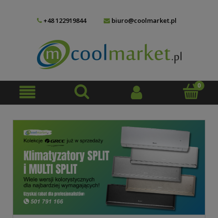
+48 122919844
biuro@coolmarket.pl