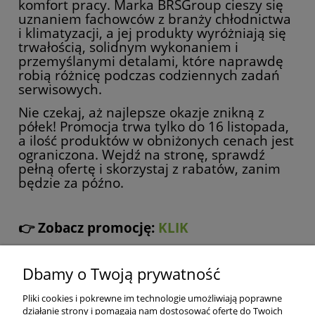
komfort pracy. Marka BRSGroup cieszy się
uznaniem fachowców z branży chłodnictwa
i klimatyzacji, a jej produkty wyróżniają się
trwałością, solidnym wykonaniem i
przemyślanymi detalami, które naprawdę
robią różnicę podczas codziennych zadań
serwisowych.
Nie czekaj, aż najlepsze okazje znikną z
półek! Promocja trwa tylko do 16 listopada,
a ilość produktów w obniżonych cenach jest
ograniczona. Wejdź na stronę, sprawdź
pełną ofertę i skorzystaj z rabatów, zanim
będzie za późno.
👉 Zobacz promocję:
KLIK
Dbamy o Twoją prywatność
Pliki cookies i pokrewne im technologie umożliwiają poprawne
działanie strony i pomagają nam dostosować ofertę do Twoich