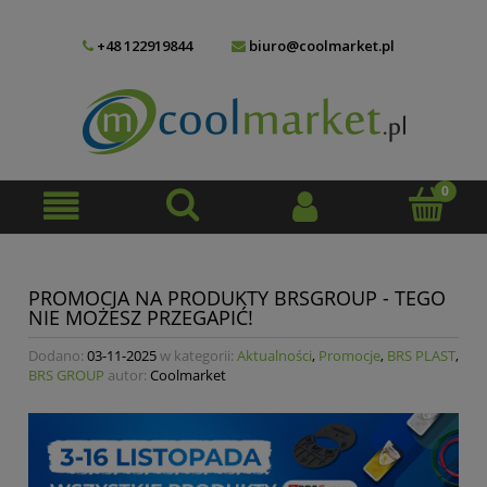
+48 122919844
biuro@coolmarket.pl
PROMOCJA NA PRODUKTY BRSGROUP - TEGO
NIE MOŻESZ PRZEGAPIĆ!
Dodano:
03-11-2025
w kategorii:
Aktualności
,
Promocje
,
BRS PLAST
,
BRS GROUP
autor:
Coolmarket