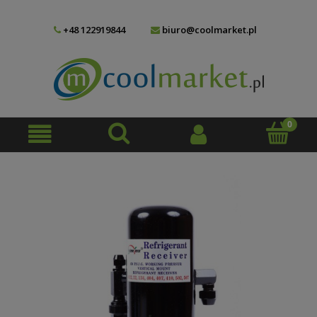
+48 122919844
biuro@coolmarket.pl