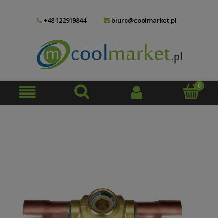
+48 122919844
biuro@coolmarket.pl