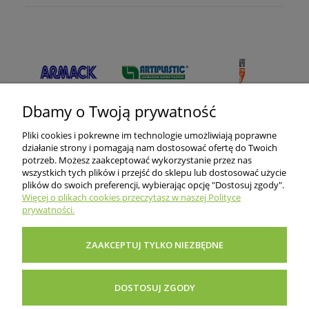
Dbamy o Twoją prywatność
Pliki cookies i pokrewne im technologie umożliwiają poprawne
działanie strony i pomagają nam dostosować ofertę do Twoich
potrzeb. Możesz zaakceptować wykorzystanie przez nas
wszystkich tych plików i przejść do sklepu lub dostosować użycie
O nas
plików do swoich preferencji, wybierając opcję "Dostosuj zgody".
Więcej o plikach cookies przeczytasz w naszej Polityce
prywatności.
Informacje dla klientów
ZAAKCEPTUJ TYLKO NIEZBĘDNE
Pomoc i porady
DOSTOSUJ ZGODY
Inne