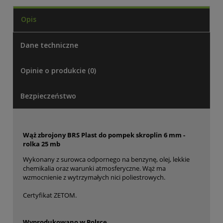
Opis
Dane techniczne
Opinie o produkcie (0)
Bezpieczeństwo
Wąż zbrojony BRS Plast do pompek skroplin 6 mm -
rolka 25 mb
Wykonany z surowca odpornego na benzynę, olej, lekkie
chemikalia oraz warunki atmosferyczne. Wąż ma
wzmocnienie z wytrzymałych nici poliestrowych.
Certyfikat ZETOM.
Wyprodukowano w Polsce