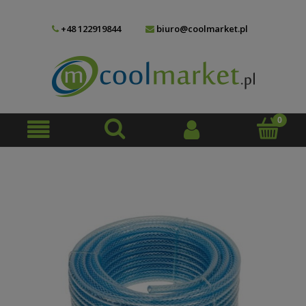
+48 122919844
biuro@coolmarket.pl