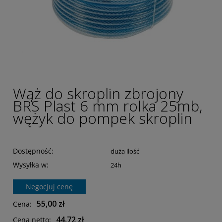
Wąż do skroplin zbrojony
BRS Plast 6 mm rolka 25mb,
wężyk do pompek skroplin
Dostępność:
duża ilość
Wysyłka w:
24h
Negocjuj cenę
55,00 zł
Cena:
44,72 zł
Cena netto: