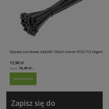
Opaska zaciskowa 4,8x300 100szt czarne HT2C712 Hogert
O
12,90 zł
6
10,49 zł
(netto:
)
(n
DO KOSZYKA
Zapisz się do