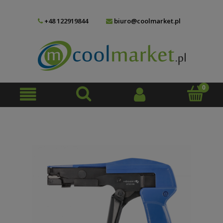
+48 122919844
biuro@coolmarket.pl