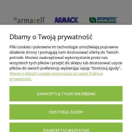
Dbamy o Twoją prywatność
Pliki cookies i pokrewne im technologie umożliwiają poprawne
działanie strony i pomagają nam dostosować ofertę do Twoich
potrzeb. Możesz zaakceptować wykorzystanie przez nas
wszystkich tych plików i przejść do sklepu lub dostosować użycie
O nas
plików do swoich preferencji, wybierając opcję "Dostosuj zgody".
Więcej o plikach cookies przeczytasz w naszej Polityce
prywatności.
Informacje dla klientów
ZAAKCEPTUJ TYLKO NIEZBĘDNE
Pomoc i porady
DOSTOSUJ ZGODY
Inne
ZAAKCEPTUJ WSZYSTKIE