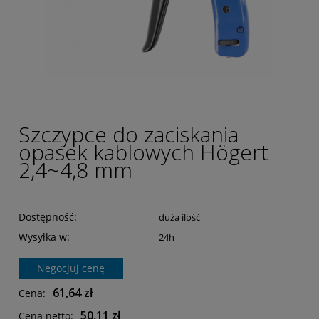
Szczypce do zaciskania
opasek kablowych Högert
2,4~4,8 mm
Dostępność:
duża ilość
Wysyłka w:
24h
Negocjuj cenę
61,64 zł
Cena:
50,11 zł
Cena netto: